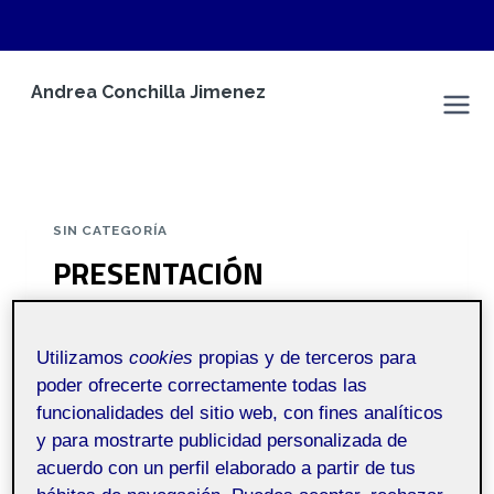
Saltar
Andrea Conchilla Jimenez
al
Espacio Personal
contenido
SIN CATEGORÍA
PRESENTACIÓN
Por
Andrea Conchilla Jimenez
6 marzo, 2023
Utilizamos
cookies
propias y de terceros para
poder ofrecerte correctamente todas las
Comunicacion y
Pública
funcionalidades del sitio web, con fines analíticos
contenidos en
y para mostrarte publicidad personalizada de
social media aula 1
acuerdo con un perfil elaborado a partir de tus