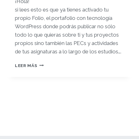
¡Hola!
si lees esto es que ya tienes activado tu
propio Folio, el portafolio con tecnología
WordPress donde podrás publicar no sólo
todo lo que quieras sobre ti y tus proyectos
propios sino también las PECs y actividades
de tus asignaturas a lo largo de los estudios….
¡TE
LEER MÁS
DAMOS
LA
BIENVENIDA
A
TU
FOLIO
PROPIO!